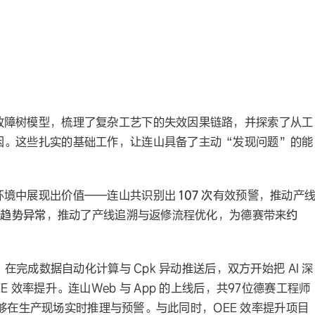
故障树模型，梳理了复杂工艺下的失效因果链路，并探索了从工
因。这些扎实的基础工作，让连山具备了主动“发现问题”的能
境中展现出价值——连山共识别出 
107 次
有效预警，推动产
C 趋势异常
，推动了产线追溯与返修流程优化，为德赛带来
约 
在完成数据自动化计算与 Cpk 异动推送后，双方开始把 AI 深
 效率提升。连山Web 与 App 的上线后，共97位德赛工程师
型能够在生产现场实时推理与预警。与此同时，OEE 效率提升项目