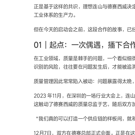
正是基于这样的共识，理想连山与德赛西威决定携
工业体系的生产力。
但在今天的启动会之前，这段合作的故事，已经默
01｜起点：一次偶遇，播下合
在工业领域，质量是棘手的问题，一个看似细
识别的风险，往往要在问题发生后，才能被追
质量管理因此常常陷入被动：问题暴露得太晚
2023 年11月，在深圳的一场行业大会上，
这触动了德赛西威的质量总监于艺，随后双方
“我们真的可以打造一个供应链的样板间，就和
12月7日，双方在德赛总部正式会面。正是在