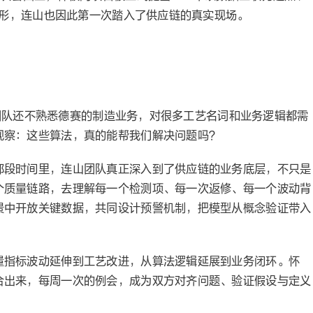
作雏形，连山也因此第一次踏入了供应链的真实现场。
连山团队还不熟悉德赛的制造业务，对很多工艺名词和业务逻辑都需
观察：这些算法，真的能帮我们解决问题吗？
那段时间里，连山团队真正深入到了供应链的业务底层，不只是
个质量链路，去理解每一个检测项、每一次返修、每一个波动背
景中开放关键数据，共同设计预警机制，把模型从概念验证带入
量指标波动延伸到工艺改进，从算法逻辑延展到业务闭环。怀
合出来，每周一次的例会，成为双方对齐问题、验证假设与定义