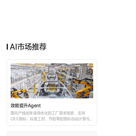
AI市场推荐
效能提升Agent
面向产线效率亟待优化的工厂需求场景，支持
力
OEE指标、标准工时、节拍等的指标自动计算与
推送，通过秒级感知效率波动并自动诊断损失根源
提出相应改善措施建议，助力企业提升OEE（设